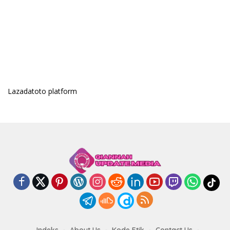
Lazadatoto platform
Indeks
About Us
Kode Etik
Contact Us