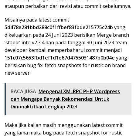
ataupun perbaikan dari revisi atau commit sebelumnya.
Misalnya pada latest commit
5d478e281bbd288c0f1ffbef83fbde215775c24b
yang
dikeluarkan pada 24 Juni 2023 berisikan Merge branch
‘stable’ into v2.3.4 dan pada tanggal 30 Juni 2023 team
developer kembali memperbaharui commit menjadi
151c07c5653fbd1ef1d1e67d4755031487b0b04e
yang
berisikan bug fix: fetch snapshots for rustic on brand
new server.
BACA JUGA
Mengenal XMLRPC PHP Wordpress
dan Mengapa Banyak Rekomendasi Untuk
Dinonaktifkan Lengkap 2023
Maka jika kalian masih menggunakan latest commit
yang lama maka bug pada fetch snapshot for rustic