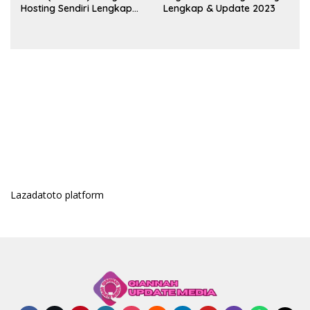
Hosting Sendiri Lengkap
Lengkap & Update 2023
2023
Lazadatoto platform