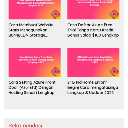
Cara Membuat Website
Cara Daftar Azure Free
Statis Menggunakan
Trial Tanpa Kartu Kredit,
BunnyCDN Storage
Bonus Saldo $100 Lengkap
Lengkap 2023
Cara Setting Azure Front
STB IndiHome Error?
Door (Azurefd) Dengan
Begini Cara mengatasinya
Hosting Sendiri Lengkap
Lengkap & Update 2023
2023
Rekomendasi