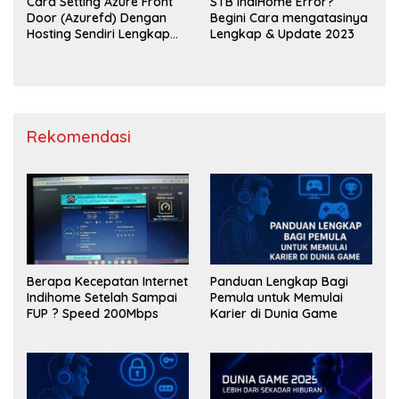
Cara Setting Azure Front
STB IndiHome Error?
Door (Azurefd) Dengan
Begini Cara mengatasinya
Hosting Sendiri Lengkap
Lengkap & Update 2023
2023
Rekomendasi
Berapa Kecepatan Internet
Panduan Lengkap Bagi
Indihome Setelah Sampai
Pemula untuk Memulai
FUP ? Speed 200Mbps
Karier di Dunia Game