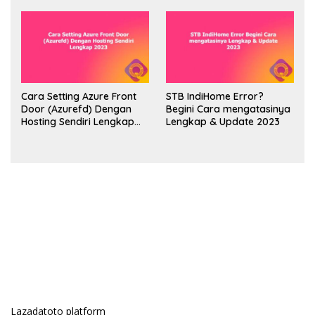
Cara Setting Azure Front
STB IndiHome Error?
Door (Azurefd) Dengan
Begini Cara mengatasinya
Hosting Sendiri Lengkap
Lengkap & Update 2023
2023
Lazadatoto platform