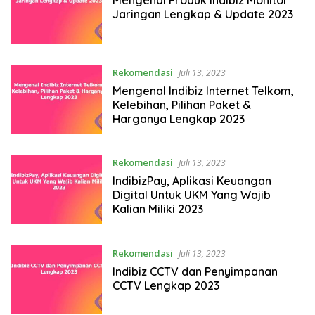
Mengenal Produk Indibiz Monitor
Jaringan Lengkap & Update 2023
Rekomendasi
Juli 13, 2023
Mengenal Indibiz Internet Telkom,
Kelebihan, Pilihan Paket &
Harganya Lengkap 2023
Rekomendasi
Juli 13, 2023
IndibizPay, Aplikasi Keuangan
Digital Untuk UKM Yang Wajib
Kalian Miliki 2023
Rekomendasi
Juli 13, 2023
Indibiz CCTV dan Penyimpanan
CCTV Lengkap 2023