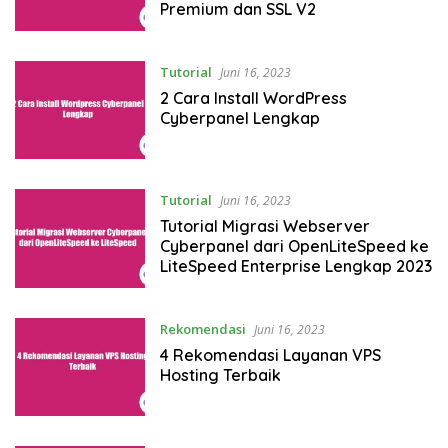
Premium dan SSL V2
Tutorial
Juni 16, 2023
2 Cara Install WordPress
Cyberpanel Lengkap
Tutorial
Juni 16, 2023
Tutorial Migrasi Webserver
Cyberpanel dari OpenLiteSpeed ke
LiteSpeed Enterprise Lengkap 2023
Rekomendasi
Juni 16, 2023
4 Rekomendasi Layanan VPS
Hosting Terbaik