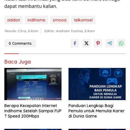
dapat membantu kalian.
addon
indihome
smooa
telkomsel
Penulis: Citra, S.Kom
Editor: Andriani Yustina, S.Kom
0 Comments
Baca Juga
Berapa Kecepatan Internet
Panduan Lengkap Bagi
Indihome Setelah Sampai FUP
Pemula untuk Memulai Karier
? Speed 200Mbps
di Dunia Game