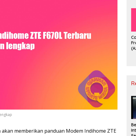
B
L
Ca
Fr
(A
Ho
L
R
lengkap
B
In
dia akan memberikan panduan Modem Indihome ZTE
Se