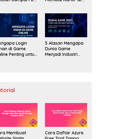
 Speed 200Mbps
Dunia Game
engapa Login
5 Alasan Mengapa
man di Game
Dunia Game
line Penting untuk
Menjadi Industri
emain Modern
Serius di Tahun
2025
utorial
ara Membuat
Cara Daftar Azure
bsite Statis
Free Trial Tanpa