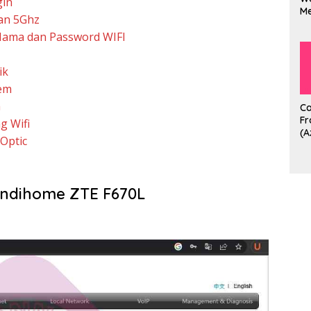
gin
M
an 5Ghz
B
ama dan Password WIFI
L
ik
em
m
Ca
Fr
g Wifi
(A
Optic
Ho
L
ndihome ZTE F670L