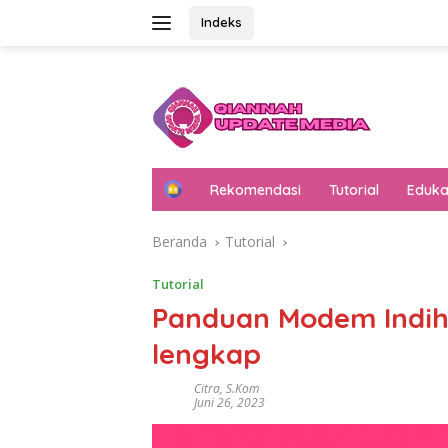
Langsung
Indeks
ke
konten
H
Rekomendasi
Tutorial
Eduka
o
m
Beranda
Tutorial
e
Tutorial
Panduan Modem Indih
lengkap
Citra, S.Kom
Juni 26, 2023