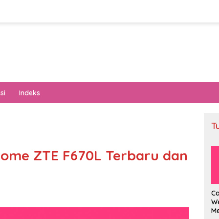
si
Indeks
T
ome ZTE F670L Terbaru dan
C
We
M