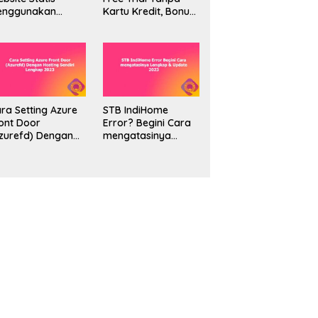
enggunakan
Kartu Kredit, Bonus
unnyCDN Storage
Saldo $100 Lengkap
engkap 2023
ra Setting Azure
STB IndiHome
ont Door
Error? Begini Cara
zurefd) Dengan
mengatasinya
sting Sendiri
Lengkap & Update
engkap 2023
2023