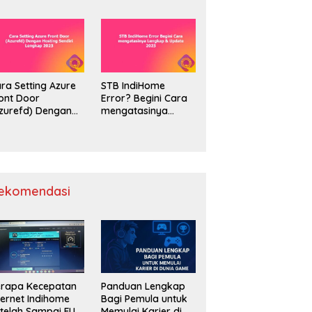
unnyCDN Storage
Saldo $100 Lengkap
engkap 2023
ra Setting Azure
STB IndiHome
ont Door
Error? Begini Cara
zurefd) Dengan
mengatasinya
sting Sendiri
Lengkap & Update
engkap 2023
2023
ekomendasi
erapa Kecepatan
Panduan Lengkap
ternet Indihome
Bagi Pemula untuk
telah Sampai FUP
Memulai Karier di