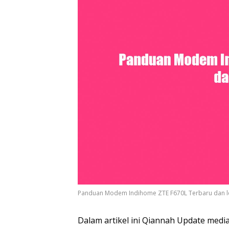
Panduan Modem Indihome ZTE F670L Terbaru dan 
Dalam artikel ini Qiannah Update me