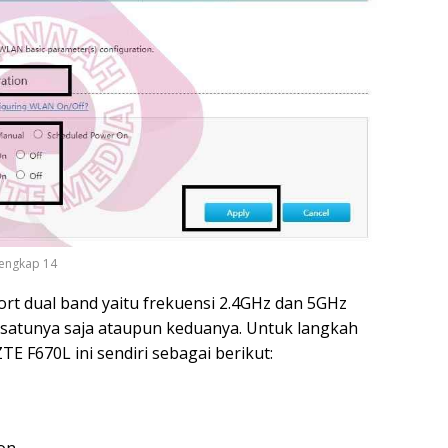
engkap 14
rt dual band yaitu frekuensi 2.4GHz dan 5GHz
 satunya saja ataupun keduanya. Untuk langkah
E F670L ini sendiri sebagai berikut: