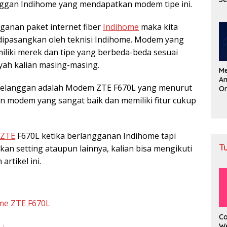
anggan Indihome yang mendapatkan modem tipe ini.
?
ngganan paket internet fiber
Indihome
maka kita
ipasangkan oleh teknisi Indihome. Modem yang
miliki merek dan tipe yang berbeda-beda sesuai
ah kalian masing-masing.
M
A
 pelanggan adalah Modem ZTE F670L yang menurut
On
P
 modem yang sangat baik dan memiliki fitur cukup
ZTE
F670L ketika berlangganan Indihome tapi
T
n setting ataupun lainnya, kalian bisa mengikuti
rtikel ini.
me ZTE F670L
C
We