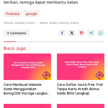
berikan, semoga dapat membantu kalian.
firebase
google
Penulis: Aurelia, S.Kom
Editor: Andini Yustina, S.Kom
0 Comments
Baca Juga
Cara Membuat Website
Cara Daftar Azure Free Trial
Statis Menggunakan
Tanpa Kartu Kredit, Bonus
BunnyCDN Storage Lengkap
Saldo $100 Lengkap
2023