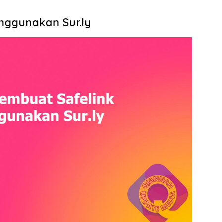
nggunakan Sur.ly