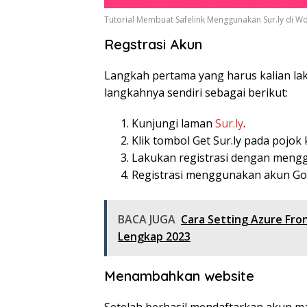
Tutorial Membuat Safelink Menggunakan Sur.ly di 
Regstrasi Akun
Langkah pertama yang harus kalian lak
langkahnya sendiri sebagai berikut:
Kunjungi laman
Sur.ly
.
Klik tombol Get Sur.ly pada pojo
Lakukan registrasi dengan mengg
Registrasi menggunakan akun Goo
BACA JUGA
Cara Setting Azure Fro
Lengkap 2023
Menambahkan website