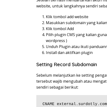
Setelah berhasil mendaftarkan akun 
website, untuk langkahnya sendiri seba
Klik tombol add website
Masukkan subdomain yang kalian 
Klik tombol Add
Pilih plugin CMS yang kalian gun
wordpress )
Unduh Plugin atau ikuti panduan
Install dan aktifkan plugin
Setting Record Subdomain
Sebelum melanjutkan ke setting pengatu
tersebut wajib mengubah atau mengatu
sendiri sebagai berikut:
CNAME external.surdotly.com