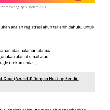
Wordpress Lengkap & Update 2023 3
ukan adalah registrasi akun terlebih dahulu, untuk
k kanan atas halaman utama.
unakan alamat email atau
gle ( rekomendasi )
nt Door (Azurefd) Dengan Hosting Sendiri