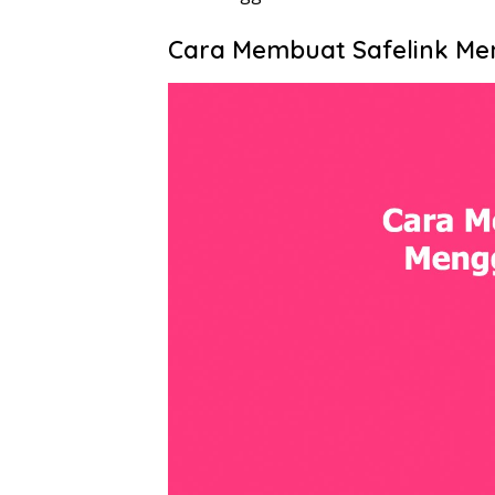
Cara Membuat Safelink Me