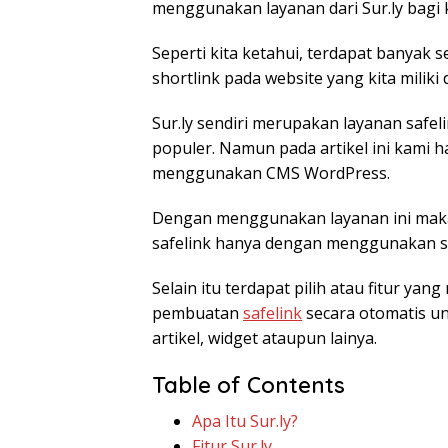
menggunakan layanan dari Sur.ly bagi 
Seperti kita ketahui, terdapat banyak 
shortlink pada website yang kita miliki
Sur.ly sendiri merupakan layanan safe
populer. Namun pada artikel ini kami 
menggunakan CMS WordPress.
Dengan menggunakan layanan ini mak
safelink hanya dengan menggunakan s
Selain itu terdapat pilih atau fitur y
pembuatan
safelink
secara otomatis unt
artikel, widget ataupun lainya.
Table of Contents
Apa Itu Sur.ly?
Fitur Sur.ly