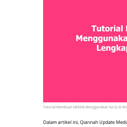
Tutorial Membuat Safelink Menggunakan Sur.ly di 
Dalam artikel ini, Qiannah Update Med