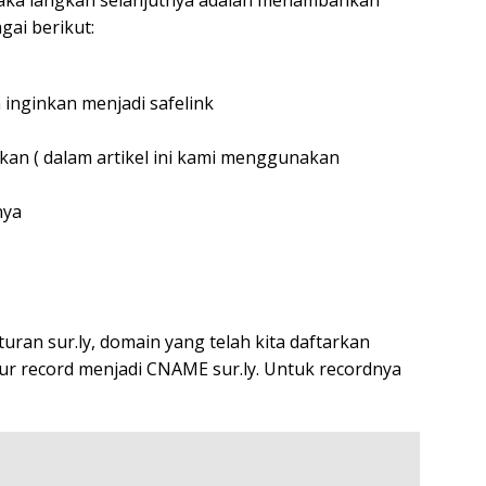
maka langkah selanjutnya adalah menambahkan
gai berikut:
inginkan menjadi safelink
akan ( dalam artikel ini kami menggunakan
nya
ran sur.ly, domain yang telah kita daftarkan
r record menjadi CNAME sur.ly. Untuk recordnya