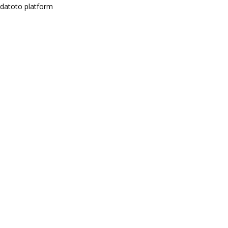
datoto platform