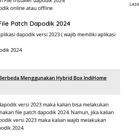
File Installer dapodik 2024
Laza
dik online atau offline
File Patch Dapodik 2024
likasi dapodik versi 2023 ( wajib memiliki aplikasi
podik 2024
 Berbeda Menggunakan Hybrid Box IndiHome
si dapodik versi 2023 maka kalian bisa melakukan
nakan file patch dapodik 2024. Namun, jika kalian
podik versi 2023 maka kalian wajib melakukan
podik 2024.