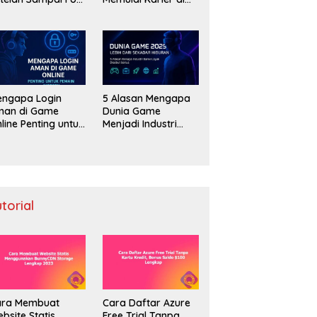
 Speed 200Mbps
Dunia Game
engapa Login
5 Alasan Mengapa
man di Game
Dunia Game
line Penting untuk
Menjadi Industri
emain Modern
Serius di Tahun
2025
utorial
ara Membuat
Cara Daftar Azure
bsite Statis
Free Trial Tanpa