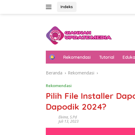
Langsung
Indeks
ke
konten
H
Rekomendasi
Tutorial
Eduka
o
m
Beranda
Rekomendasi
e
Rekomendasi
Pilih File Installer D
Dapodik 2024?
Elvina, S.Pd
Juli 13, 2023