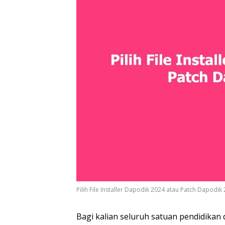
Pilih File Installer Dapodik 2024 atau Patch Dapodik
Bagi kalian seluruh satuan pendidikan 