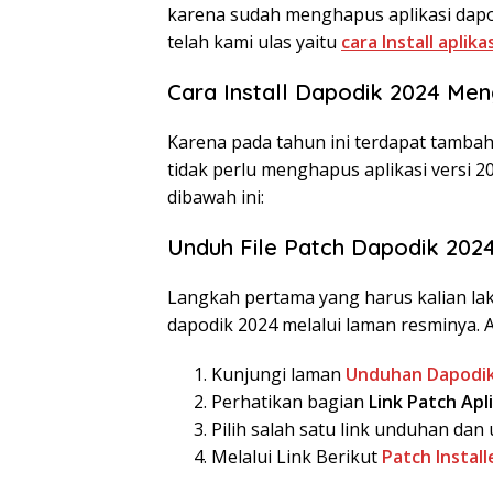
karena sudah menghapus aplikasi dapod
telah kami ulas yaitu
cara Install aplik
Cara Install Dapodik 2024 Men
Karena pada tahun ini terdapat tambah
tidak perlu menghapus aplikasi versi 
dibawah ini:
Unduh File Patch Dapodik 202
Langkah pertama yang harus kalian lak
dapodik 2024 melalui laman resminya. 
Kunjungi laman
Unduhan Dapodik
Perhatikan bagian
Link Patch Apl
Pilih salah satu link unduhan dan
Melalui Link Berikut
Patch Instal