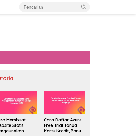
utorial
ara Membuat
Cara Daftar Azure
bsite Statis
Free Trial Tanpa
enggunakan
Kartu Kredit, Bonus