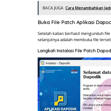
BACA JUGA
Cara Menambahkan Jadw
Buka File Patch Aplikasi Dapo
Setelah kalian berhasil mengunduh file
selanjutnya adalah membuka file terseb
Langkah Instalasi File Patch Dapo