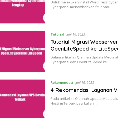
Untuk melakukan install WordPress Cyber
Cyberpanel menambahkan fitur baru…
Tutorial
Juni 16, 2023
Tutorial Migrasi Webserve
OpenLiteSpeed ke LiteSpe
Dalam artikel ini Qiannah Update Media 
Cyberpanel dari OpenLiteSpeed ke…
Rekomendasi
Juni 16, 2023
4 Rekomendasi Layanan VP
Pada artikel ini Qiannah Update Media 
Hosting Terbaik bagi kalian…