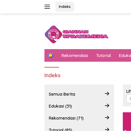
Langsung
Indeks
ke
konten
H
Rekomendasi
Tutorial
Eduka
o
m
e
Indeks
Li
Semua Berita
Edukasi (31)
Rekomendasi (71)
Tutorial (85)