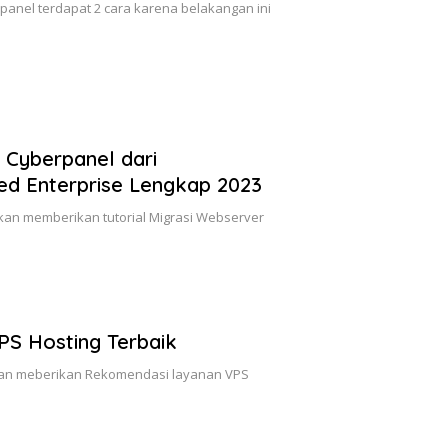
panel terdapat 2 cara karena belakangan ini
r Cyberpanel dari
ed Enterprise Lengkap 2023
akan memberikan tutorial Migrasi Webserver
S Hosting Terbaik
akan meberikan Rekomendasi layanan VPS