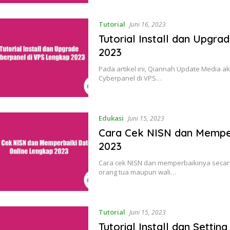
Tutorial
Juni 16, 2023
Tutorial Install dan Upgr
2023
Pada artikel ini, Qiannah Update Media a
Cyberpanel di VPS…
Edukasi
Juni 15, 2023
Cara Cek NISN dan Memper
2023
Cara cek NISN dan memperbaikinya secar
orang tua maupun wali…
Tutorial
Juni 15, 2023
Tutorial Install dan Settin