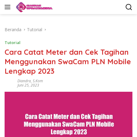
Langsung
ke
konten
Beranda
Tutorial
Tutorial
Cara Catat Meter dan Cek Tagihan
Menggunakan SwaCam PLN Mobile
Lengkap 2023
Diandra, S.Kom
Juni 25, 2023