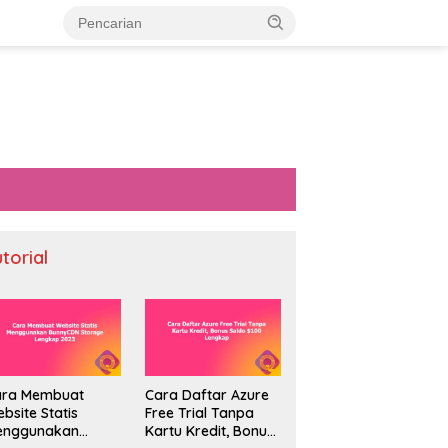
utorial
ara Membuat
Cara Daftar Azure
bsite Statis
Free Trial Tanpa
enggunakan
Kartu Kredit, Bonus