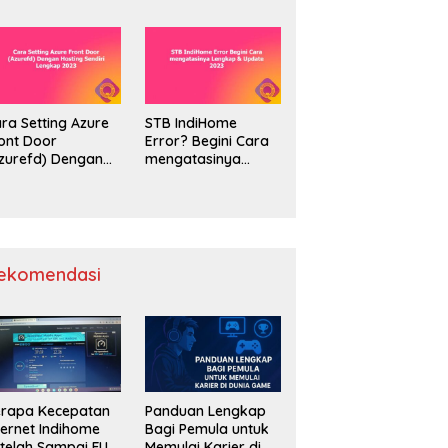
unnyCDN Storage
Saldo $100 Lengkap
engkap 2023
ra Setting Azure
STB IndiHome
ont Door
Error? Begini Cara
zurefd) Dengan
mengatasinya
sting Sendiri
Lengkap & Update
engkap 2023
2023
ekomendasi
erapa Kecepatan
Panduan Lengkap
ternet Indihome
Bagi Pemula untuk
telah Sampai FUP
Memulai Karier di