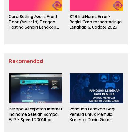
Cara Setting Azure Front
STB IndiHome Error?
Door (Azurefd) Dengan
Begini Cara mengatasinya
Hosting Sendiri Lengkap
Lengkap & Update 2023
2023
Rekomendasi
Berapa Kecepatan Internet
Panduan Lengkap Bagi
Indihome Setelah Sampai
Pemula untuk Memulai
FUP ? Speed 200Mbps
Karier di Dunia Game