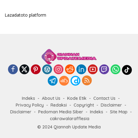
Lazadatoto platform
Indeks
About Us
Kode Etik
Contact Us
Privacy Policy
Redaksi
Copyright
Disclaimer
Disclaimer
Pedoman Media Siber
Indeks
Site Map
cakrawalarafflesia
© 2024
Qiannah Update Media