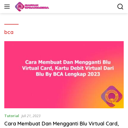
Langsung
ke
konten
bca
Tutorial
Juli 21, 2023
Cara Membuat Dan Mengganti Blu Virtual Card,