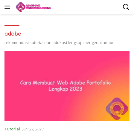
Langsung
ke
konten
adobe
rekomendasi, tutorial dan edukasi lengkap mengenai adobe
Tutorial
Juni 29, 2023