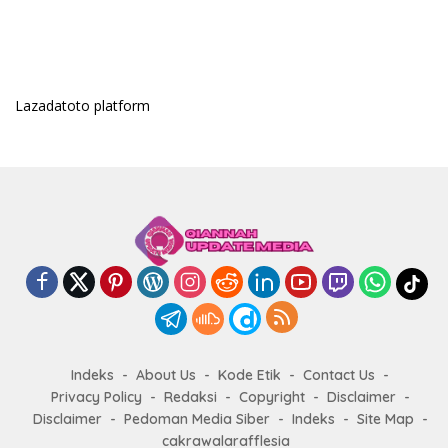
Lazadatoto platform
Indeks
About Us
Kode Etik
Contact Us
Privacy Policy
Redaksi
Copyright
Disclaimer
Disclaimer
Pedoman Media Siber
Indeks
Site Map
cakrawalarafflesia