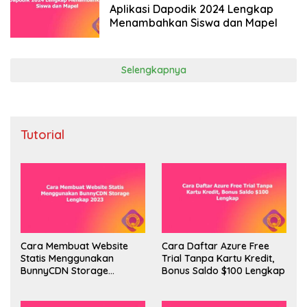
Aplikasi Dapodik 2024 Lengkap
Menambahkan Siswa dan Mapel
Selengkapnya
Tutorial
Cara Membuat Website
Cara Daftar Azure Free
Statis Menggunakan
Trial Tanpa Kartu Kredit,
BunnyCDN Storage
Bonus Saldo $100 Lengkap
Lengkap 2023