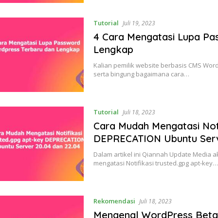
Tutorial
Juli 19, 2023
4 Cara Mengatasi Lupa Pa
Lengkap
Kalian pemilik website berbasis CMS Wor
serta bingung bagaimana cara…
Tutorial
Juli 18, 2023
Cara Mudah Mengatasi Noti
DEPRECATION Ubuntu Serv
Dalam artikel ini Qiannah Update Media 
mengatasi Notifikasi trusted.gpg apt-key
Rekomendasi
Juli 18, 2023
Mengenal WordPress Beta