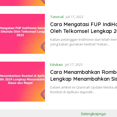
Tutorial
Juli 17, 2023
Cara Mengatasi FUP IndiH
Oleh Telkomsel Lengkap 
Kalian pelanggan IndiHome dan telah me
yang kalian gunakan lambat? Kalian…
Edukasi
Juli 17, 2023
Cara Menambahkan Rombel 
Lengkap Menambahkan Si
Dalam artikel ini Qiannah Update Media
Rombel di Aplikasi dapodik…
Selengkapnya