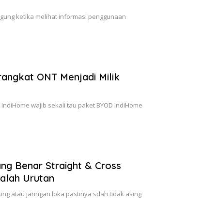
gung ketika melihat informasi penggunaan
angkat ONT Menjadi Milik
h IndiHome wajib sekali tau paket BYOD IndiHome
ng Benar Straight & Cross
alah Urutan
ing atau jaringan loka pastinya sdah tidak asing