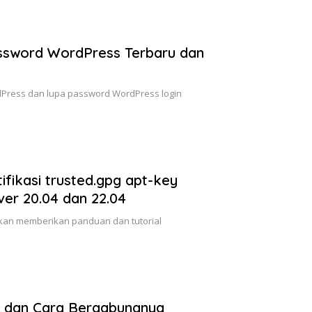
ssword WordPress Terbaru dan
dPress dan lupa password WordPress login
fikasi trusted.gpg apt-key
er 20.04 dan 22.04
akan memberikan panduan dan tutorial
…
 dan Cara Bergabungnya