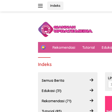
Langsung
Indeks
ke
konten
H
Rekomendasi
Tutorial
Eduka
o
m
e
Indeks
Li
Semua Berita
Edukasi (31)
Rekomendasi (71)
Tutorial (85)