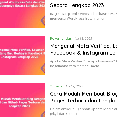
Secara Lengkap 2023
Bagi kalian pemilik website berbasis C
mengenai WordPress Beta, namun…
Rekomendasi
Juli 18, 2023
Mengenal Meta Verified, 
Facebook & Instagram Le
Apa Itu Meta Verified? Berapa Biayanya?
bagaimana cara membeli meta…
Tutorial
Juli 17, 2023
Cara Mudah Membuat Blog 
Pages Terbaru dan Lengka
Dalam artikel ini Qiannah Update Media
Jekyll dan Github…