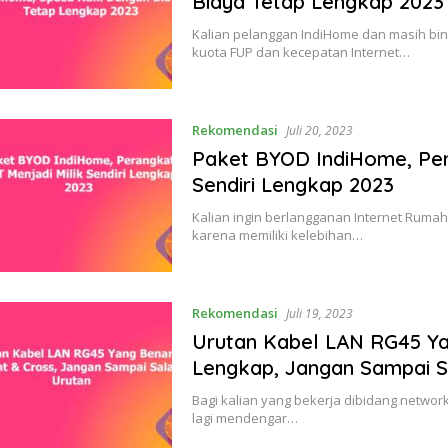
Biaya Tetap Lengkap 2023
Kalian pelanggan IndiHome dan masih bin
kuota FUP dan kecepatan Internet…
Rekomendasi
Juli 20, 2023
Paket BYOD IndiHome, Per
Sendiri Lengkap 2023
Kalian ingin berlangganan Internet Ruma
karena memiliki kelebihan…
Rekomendasi
Juli 19, 2023
Urutan Kabel LAN RG45 Ya
Lengkap, Jangan Sampai S
Bagi kalian yang bekerja dibidang network
lagi mendengar…